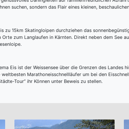
genussvolles Dahingleiten auf familienfreundlichen Abfahrt
bahnen suchen, sondern das Flair eines kleinen, beschauliche
s zu 15km Skatingloipen durchziehen das sonnenbegünstig
 Orte zum Langlaufen in Kärnten. Direkt neben dem See a
esenloipe.
ema Eis ist der Weissensee über die Grenzen des Landes h
e weltbesten Marathoneisschnellläufer um bei den Eisschn
tädte-Tour” ihr Können unter Beweis zu stellen.