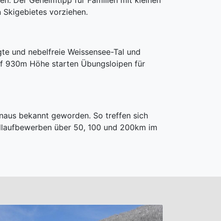
en. Der Geheimtipp für Familien mit kleinen
n Skigebietes vorziehen.
te und nebelfreie Weissensee-Tal und
uf 930m Höhe starten Übungsloipen für
inaus bekannt geworden. So treffen sich
elllaufbewerben über 50, 100 und 200km im