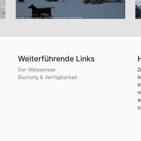
Weiterführende Links
Der Weissensee
D
Buchung & Verfügbarkeit
l
I
n
a
o